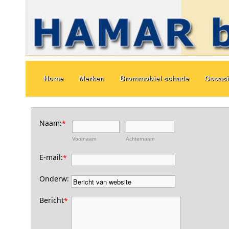
Home
Merken
Brommobiel schade
Occas
Naam:
*
Voornaam
Achternaam
E-mail:
*
Onderw:
Bericht
*