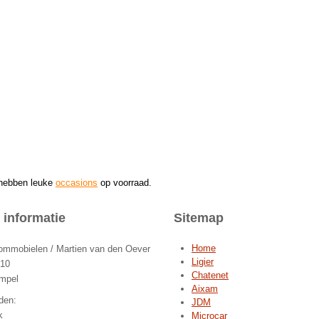
 hebben leuke
occasions
op voorraad.
 informatie
Sitemap
Home
mobielen / Martien van den Oever
Ligier
 10
Chatenet
mpel
Aixam
den:
JDM
k
Microcar