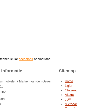
 hebben leuke
occasions
op voorraad.
 informatie
Sitemap
Home
mobielen / Martien van den Oever
Ligier
 10
Chatenet
mpel
Aixam
den:
JDM
k
Microcar