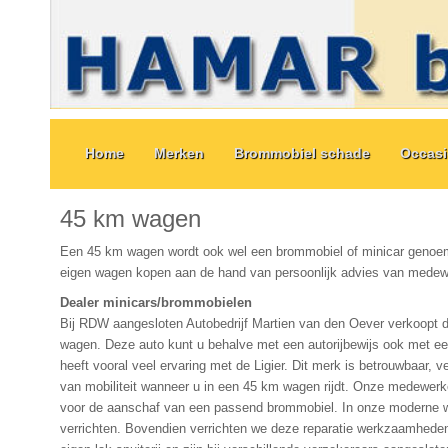
Home
Merken
Brommobiel schade
Occas
45 km wagen
Een 45 km wagen wordt ook wel een brommobiel of minicar genoemd
eigen wagen kopen aan de hand van persoonlijk advies van medew
Dealer minicars/brommobielen
Bij RDW aangesloten Autobedrijf Martien van den Oever verkoopt 
wagen. Deze auto kunt u behalve met een autorijbewijs ook met een 
heeft vooral veel ervaring met de Ligier. Dit merk is betrouwbaar, ve
van mobiliteit wanneer u in een 45 km wagen rijdt. Onze medewerke
voor de aanschaf van een passend brommobiel. In onze moderne we
verrichten. Bovendien verrichten we deze reparatie werkzaamheden