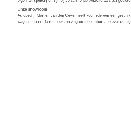
eigen lak spuiterij en zijn bij verschillende verzekeraars aangeslote
Onze showroom
Autobedrijf Martien van den Oever heeft voor iedereen een geschi
wagens staan. De routebeschrijving en meer informatie over de Ligi